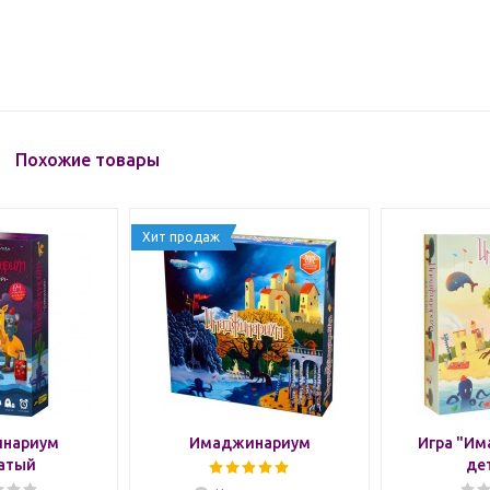
Похожие товары
Хит продаж
нариум
Имаджинариум
Игра "И
атый
де